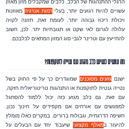
הרגלי ההתנהגות של הכלב. כלבים שמקבלים מזון מאוזן
עשויים להיות רגועים יותר, בעלי
רמות אנרגיה
מאוזנות
ויכולת ריכוז גבוהה יותר. לעומת זאת, תזונה לקויה
עלולה לגרום לאי שקט או תגובתיות יתר. לכן, חשוב
להתייעץ עם וטרינר לגבי סוג המזון המתאים לכלבכם.
מה עושים כשיש כלב מגזע עם נטייה לתוקפנות?
ישנם
גזעים מסוכנים
שמוגדרים כך על פי החוק בשל
נטייה גנטית לתוקפנות או התנהגות טריטוריאלית חזקה.
עם זאת, גם כלב מגזע כזה יכול ללמוד להסתגל
למפגשים עם אורחים אם מקפידים על חינוך נכון,
חשיפה הדרגתית, וגבולות ברורים. במקרים כאלו מומלץ
להיעזר ב
מאלף מקצועי
שיעבוד יחד עם הבעלים על