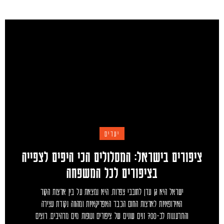
יעדים
ציפורים בישראל: המסלולים הכי היפים לצפייה
בציפורים לכל המשפחה
ישראל היא גן עדן לחובבי צפרות. היא נמצאת על בין ארצות הקור
האירופאיות לארצות החום הכבד האפריקאיות ומהווה נקודת עצירה
והתרעננות לכ-700 זנים שונים של ציפורים ועופות מים מרהיבים. רוצים