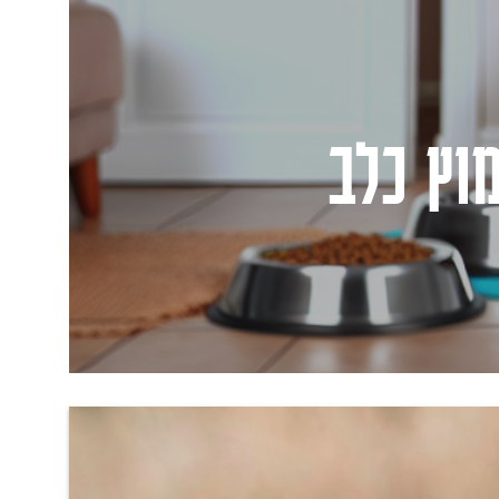
וץ כלב