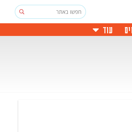
ים
עוד